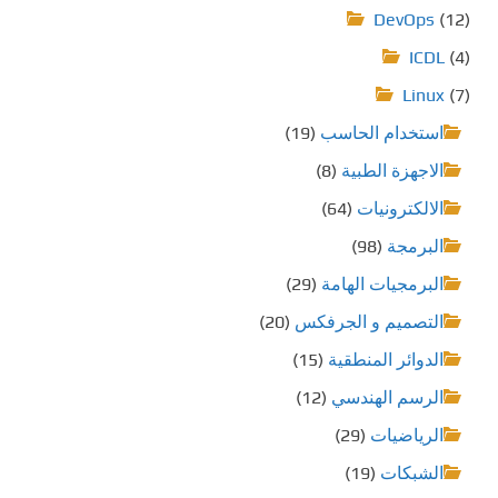
د
DevOps
(12)
ص
ICDL
(4)
ف
Linux
(7)
استخدام الحاسب
(19)
ح
الاجهزة الطبية
(8)
ا
الالكترونيات
(64)
ت
البرمجة
(98)
ا
البرمجيات الهامة
(29)
ل
التصميم و الجرفكس
(20)
الدوائر المنطقية
(15)
م
الرسم الهندسي
(12)
ق
الرياضيات
(29)
ا
الشبكات
(19)