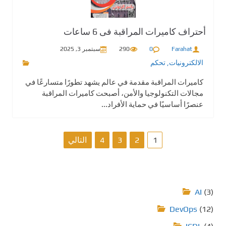
أحتراف كاميرات المراقبة فى 6 ساعات
Farahat
0
290
سبتمبر 3, 2025
الالكترونيات
,
تحكم
كاميرات المراقبة مقدمة في عالم يشهد تطورًا متسارعًا في
مجالات التكنولوجيا والأمن، أصبحت كاميرات المراقبة
عنصرًا أساسيًا في حماية الأفراد...
ت
1
2
3
4
التالي
ع
د
AI
(3)
د
DevOps
(12)
ص