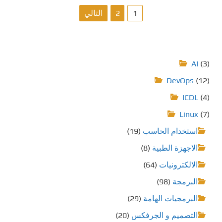
ت
1
2
التالي
ع
د
AI
(3)
د
DevOps
(12)
ص
ICDL
(4)
ف
Linux
(7)
استخدام الحاسب
(19)
ح
الاجهزة الطبية
(8)
ا
الالكترونيات
(64)
ت
البرمجة
(98)
ا
البرمجيات الهامة
(29)
ل
التصميم و الجرفكس
(20)