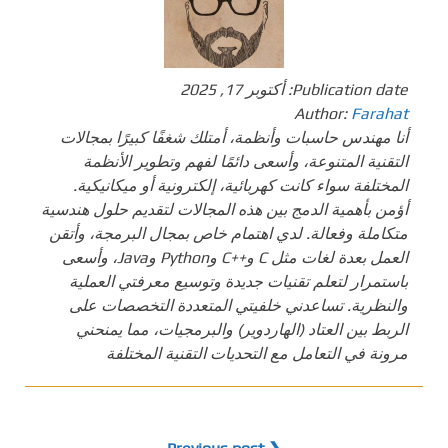
Publication date:
أكتوبر 17, 2025
Author:
Farahat
أنا مهندس حاسبات وأنظمة، أمتلك شغفًا كبيرًا بمجالات
التقنية المتنوعة، وأسعى دائمًا لفهم وتطوير الأنظمة
المختلفة سواء كانت كهربائية، إلكترونية أو ميكانيكية.
أؤمن بأهمية الدمج بين هذه المجالات لتقديم حلول هندسية
متكاملة وفعالة. لدي اهتمام خاص بمجال البرمجة، وأتقن
العمل بعدة لغات مثل C و++C وPython وJava، وأسعى
باستمرار لتعلم تقنيات جديدة وتوسيع معرفتي العملية
والنظرية. تساعدني خلفيتي المتعددة التخصصات على
الربط بين العتاد (الهاردوير) والبرمجيات، مما يمنحني
مرونة في التعامل مع التحديات التقنية المختلفة