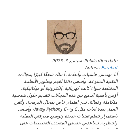
Publication date:
سبتمبر 3, 2025
Author:
Farahat
أنا مهندس حاسبات وأنظمة، أمتلك شغفًا كبيرًا بمجالات
التقنية المتنوعة، وأسعى دائمًا لفهم وتطوير الأنظمة
المختلفة سواء كانت كهربائية، إلكترونية أو ميكانيكية.
أؤمن بأهمية الدمج بين هذه المجالات لتقديم حلول هندسية
متكاملة وفعالة. لدي اهتمام خاص بمجال البرمجة، وأتقن
العمل بعدة لغات مثل C و++C وPython وJava، وأسعى
باستمرار لتعلم تقنيات جديدة وتوسيع معرفتي العملية
والنظرية. تساعدني خلفيتي المتعددة التخصصات على