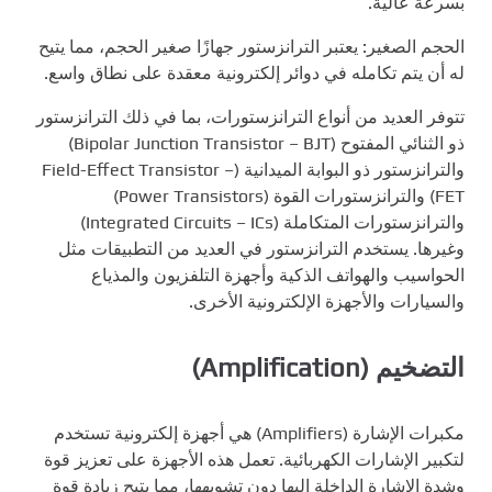
بسرعة عالية.
الحجم الصغير: يعتبر الترانزستور جهازًا صغير الحجم، مما يتيح
له أن يتم تكامله في دوائر إلكترونية معقدة على نطاق واسع.
تتوفر العديد من أنواع الترانزستورات، بما في ذلك الترانزستور
ذو الثنائي المفتوح (Bipolar Junction Transistor – BJT)
والترانزستور ذو البوابة الميدانية (Field-Effect Transistor –
FET) والترانزستورات القوة (Power Transistors)
والترانزستورات المتكاملة (Integrated Circuits – ICs)
وغيرها. يستخدم الترانزستور في العديد من التطبيقات مثل
الحواسيب والهواتف الذكية وأجهزة التلفزيون والمذياع
والسيارات والأجهزة الإلكترونية الأخرى.
التضخيم (Amplification)
مكبرات الإشارة (Amplifiers) هي أجهزة إلكترونية تستخدم
لتكبير الإشارات الكهربائية. تعمل هذه الأجهزة على تعزيز قوة
وشدة الإشارة الداخلة إليها دون تشويهها، مما يتيح زيادة قوة