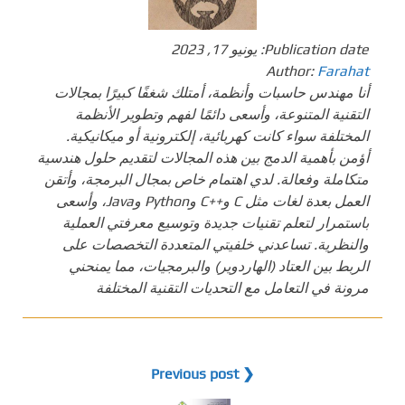
Publication date:
يونيو 17, 2023
Author:
Farahat
أنا مهندس حاسبات وأنظمة، أمتلك شغفًا كبيرًا بمجالات
التقنية المتنوعة، وأسعى دائمًا لفهم وتطوير الأنظمة
المختلفة سواء كانت كهربائية، إلكترونية أو ميكانيكية.
أؤمن بأهمية الدمج بين هذه المجالات لتقديم حلول هندسية
متكاملة وفعالة. لدي اهتمام خاص بمجال البرمجة، وأتقن
العمل بعدة لغات مثل C و++C وPython وJava، وأسعى
باستمرار لتعلم تقنيات جديدة وتوسيع معرفتي العملية
والنظرية. تساعدني خلفيتي المتعددة التخصصات على
الربط بين العتاد (الهاردوير) والبرمجيات، مما يمنحني
مرونة في التعامل مع التحديات التقنية المختلفة
❮ Previous post