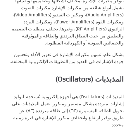
تتوفر مكبرات الإشارة بمختلف أشكالها وتصاميمها وتقنياتها.
تشمل أنواع شائعة من مكبرات الإشارة مكبرات الصوت
(Audio Amplifiers)، ومكبرات الفيديو (Video Amplifiers)،
ومكبرات القوة (Power Amplifiers)، ومكبرات التردد
الراديوي (RF Amplifiers)، وغيرها. تختلف متطلبات التصميم
والتطبيق من حيث النطاق الترددي والطاقة والموثوقية
والخصائص الصوتية أو الكهربائية المطلوبة.
بشكل عام، تسهم مكبرات الإشارة في تعزيز الأداء وتحسين
جودة الإشارات في العديد من التطبيقات الإلكترونية المختلفة.
المذبذبات (Oscillators)
المذبذبات (Oscillators) هي أجهزة إلكترونية تُستخدم لتوليد
إشارات مترددة بشكل مستمر ومتكرر. تعمل المذبذبات على
تحويل الطاقة المستمرة (DC) إلى طاقة مترددة (AC) عن
طريق توفير ارتفاع وانخفاض متكرر للإشارة في فترة زمنية
محددة.