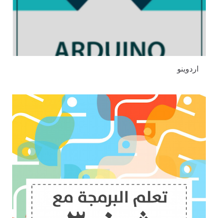
اردوينو