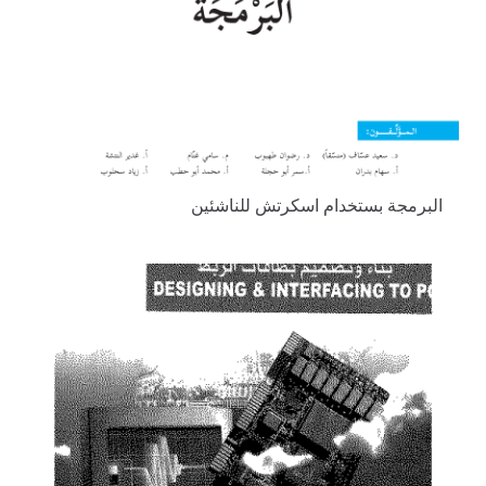
البرمجة بستخدام اسكرتش للناشئين