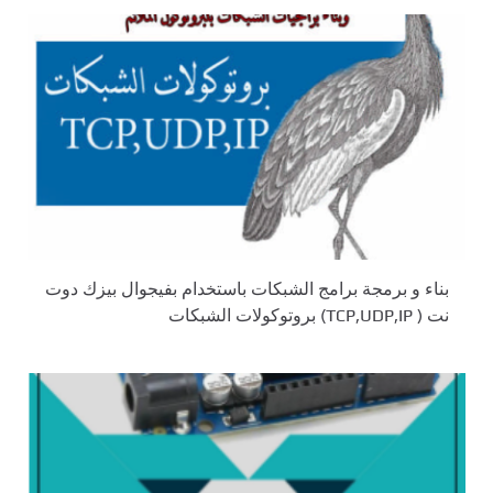
بناء و برمجة برامج الشبكات باستخدام بفيجوال بيزك دوت
نت ( TCP,UDP,IP) بروتوكولات الشبكات