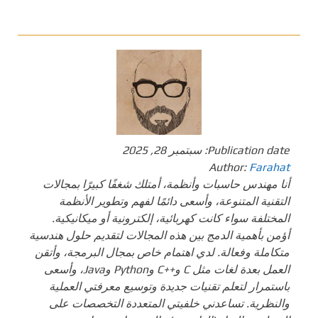
Publication date:
سبتمبر 28, 2025
Author:
Farahat
أنا مهندس حاسبات وأنظمة، أمتلك شغفًا كبيرًا بمجالات
التقنية المتنوعة، وأسعى دائمًا لفهم وتطوير الأنظمة
المختلفة سواء كانت كهربائية، إلكترونية أو ميكانيكية.
أؤمن بأهمية الدمج بين هذه المجالات لتقديم حلول هندسية
متكاملة وفعالة. لدي اهتمام خاص بمجال البرمجة، وأتقن
العمل بعدة لغات مثل C و++C وPython وJava، وأسعى
باستمرار لتعلم تقنيات جديدة وتوسيع معرفتي العملية
والنظرية. تساعدني خلفيتي المتعددة التخصصات على