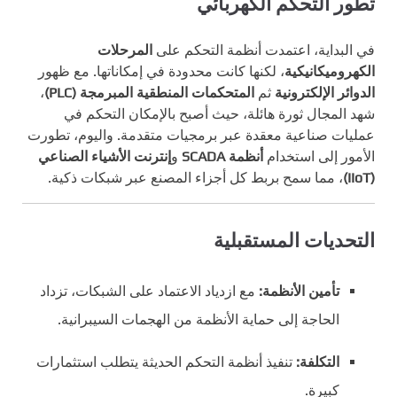
تطور التحكم الكهربائي
في البداية، اعتمدت أنظمة التحكم على
المرحلات
الكهروميكانيكية
، لكنها كانت محدودة في إمكاناتها. مع ظهور
الدوائر الإلكترونية
ثم
المتحكمات المنطقية المبرمجة (PLC)
،
شهد المجال ثورة هائلة، حيث أصبح بالإمكان التحكم في
عمليات صناعية معقدة عبر برمجيات متقدمة. واليوم، تطورت
الأمور إلى استخدام
أنظمة SCADA
و
إنترنت الأشياء الصناعي
(IIoT)
، مما سمح بربط كل أجزاء المصنع عبر شبكات ذكية.
التحديات المستقبلية
تأمين الأنظمة:
مع ازدياد الاعتماد على الشبكات، تزداد
الحاجة إلى حماية الأنظمة من الهجمات السيبرانية.
التكلفة:
تنفيذ أنظمة التحكم الحديثة يتطلب استثمارات
كبيرة.