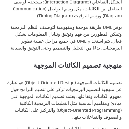
الشكل التفاعلي (Interaction Diagrams): يستخدم لوصف
التفاعل بين الكائنات، مثل رسم التواصل (Communication
Diagram) ورسم التوقيت (Timing Diagram).
يوفر UML طريقة موحدة ومفهومية لتوصيف النظم البرمجية
وتمكن المطورين من فهم وتوثيق وتبادل المعلومات بشكل
فعال. يتم استخدام UML في جميع مراحل عملية تطوير
البرمجيات، بدءًا من التحليل والتصميم وحتى التوثيق والصيانة.
منهجية تصميم الكائنات الموجهة
تصميم الكائنات الموجهة (Object-Oriented Design) هو عبارة
عن منهجية لتصميم البرمجيات تركز على تنظيم البرامج حول
مفهوم الكائنات وتفاعلها. يعتمد تصميم الكائنات الموجهة على
مبادئ ومفاهيم أساسية مثل التعليمات البرمجية الكائنية
(Object-Oriented Programming) والتركيز على الكائنات
والصفوف والتفاعلات بينها.
تهدف منهجية تصميم الكائنات الموجهة إلى تحقيق المرونة