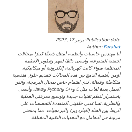
Publication date:
يونيو 17, 2023
Author:
Farahat
أنا مهندس حاسبات وأنظمة، أمتلك شغفًا كبيرًا بمجالات
التقنية المتنوعة، وأسعى دائمًا لفهم وتطوير الأنظمة
المختلفة سواء كانت كهربائية، إلكترونية أو ميكانيكية.
أؤمن بأهمية الدمج بين هذه المجالات لتقديم حلول هندسية
متكاملة وفعالة. لدي اهتمام خاص بمجال البرمجة، وأتقن
العمل بعدة لغات مثل C و++C وPython وJava، وأسعى
باستمرار لتعلم تقنيات جديدة وتوسيع معرفتي العملية
والنظرية. تساعدني خلفيتي المتعددة التخصصات على
الربط بين العتاد (الهاردوير) والبرمجيات، مما يمنحني
مرونة في التعامل مع التحديات التقنية المختلفة