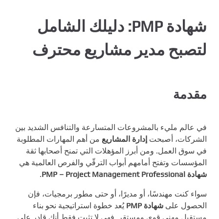
شهادة PMP: دليلك الشامل
لتصبح مدير مشاريع محترف
مقدمة
في عالم مليء بالمشروعات المتسارعة والتنافس الشديد بين
الشركات، أصبحت
إدارة المشاريع
من أهم المهارات المطلوبة
في سوق العمل. ومن أبرز المؤهلات التي تمنح أصحابها ثقة
المؤسسات وتفتح أمامهم أبواب الترقّي والفرص العالمية هي
شهادة PMP – Project Management Professional
.
سواء كنت مهندسًا، أو مديرًا، أو حتى مطور برمجيات، فإن
الحصول على
شهادة PMP
يُعد خطوة استراتيجية نحو بناء
مستقبل مهني قوي ومستقر. فهي لا تثبت فقط أنك قادر على