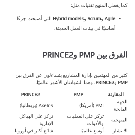
كما يغطي المنهج تقنيات مثل:
Agile
و
Scrum
و
Hybrid models
التي أصبحت جزءًا
أساسيًا في بيئات العمل الحديثة.
الفرق بين PMP وPRINCE2
كثير من المهتمين بإدارة المشاريع يتساءلون عن الفرق بين
PMP
و
PRINCE2
، وهما الشهادتان الأشهر عالميًا.
المقارنة
PMP
PRINCE2
الجهة
PMI (أمريكا)
Axelos (بريطانيا)
المانحة
تركز على العمليات
تركز على الهياكل
المنهجية
والأدوات
الإدارية
الانتشار
أوسع عالميًا
شائع أكثر في أوروبا