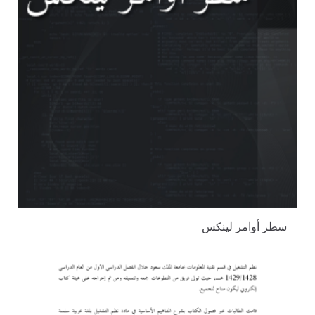
سطر أوامر لينكس