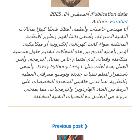
Publication date:
أغسطس 24, 2025
Author:
Farahat
أنا مهندس حاسبات وأنظمة، أمتلك شغفًا كبيرًا بمجالات
التقنية المتنوعة، وأسعى دائمًا لفهم وتطوير الأنظمة
المختلفة سواء كانت كهربائية، إلكترونية أو ميكانيكية.
أؤمن بأهمية الدمج بين هذه المجالات لتقديم حلول هندسية
متكاملة وفعالة. لدي اهتمام خاص بمجال البرمجة، وأتقن
العمل بعدة لغات مثل C و++C وPython وJava، وأسعى
باستمرار لتعلم تقنيات جديدة وتوسيع معرفتي العملية
والنظرية. تساعدني خلفيتي المتعددة التخصصات على
الربط بين العتاد (الهاردوير) والبرمجيات، مما يمنحني
مرونة في التعامل مع التحديات التقنية المختلفة
❮ Previous post