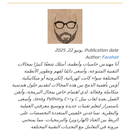
Publication date:
يونيو 22, 2025
Author:
Farahat
أنا مهندس حاسبات وأنظمة، أمتلك شغفًا كبيرًا بمجالات
التقنية المتنوعة، وأسعى دائمًا لفهم وتطوير الأنظمة
المختلفة سواء كانت كهربائية، إلكترونية أو ميكانيكية.
أؤمن بأهمية الدمج بين هذه المجالات لتقديم حلول هندسية
متكاملة وفعالة. لدي اهتمام خاص بمجال البرمجة، وأتقن
العمل بعدة لغات مثل C و++C وPython وJava، وأسعى
باستمرار لتعلم تقنيات جديدة وتوسيع معرفتي العملية
والنظرية. تساعدني خلفيتي المتعددة التخصصات على
الربط بين العتاد (الهاردوير) والبرمجيات، مما يمنحني
مرونة في التعامل مع التحديات التقنية المختلفة