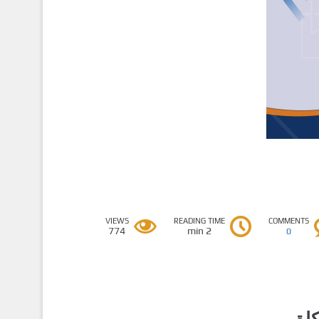
VIEWS
READING TIME
COMMENTS
774
2 min
0
كاة