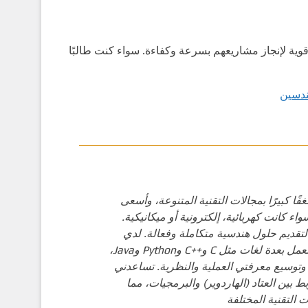
قوية لإنجاز مشاريعهم بسرعة وكفاءة. سواء كنت طالبًا
ندسين
ا كبيرًا بمجالات التقنية المتنوعة، وأسعى
واء كانت كهربائية، إلكترونية أو ميكانيكية.
لتقديم حلول هندسية متكاملة وفعالة. لدي
اهتمام خاص بمجال البرمجة، وأتقن العمل بعدة لغات مثل C و++C وPython وJava،
وتوسيع معرفتي العملية والنظرية. تساعدني
بين العتاد (الهاردوير) والبرمجيات، مما
 التقنية المختلفة