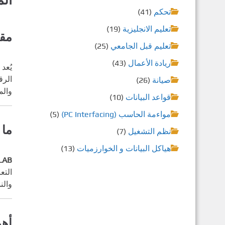
تحكم
(41)
تعليم الانجليزية
(19)
مق
تعليم قبل الجامعي
(25)
ريادة الأعمال
(43)
يُعد
الرق
صيانة
(26)
والم
قواعد البيانات
(10)
مواءمة الحاسب (PC Interfacing)
(5)
ما 
نظم التشغيل
(7)
هياكل البيانات و الخوارزميات
(13)
LAB
التع
والن
أهم