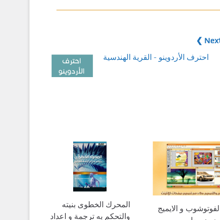
Next
احترف الأردوينو - القرية الهندسية
المحرك الخطوى بنيته
لفوتوشوب و الايميج
والتحكم به ترجمة و اعداد