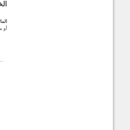
الخ
الما
أو م