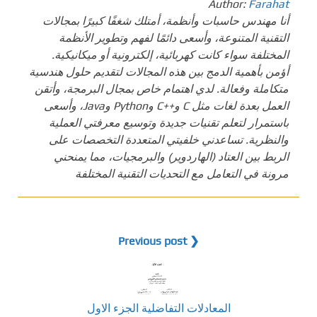
Author:
Farahat
أنا مهندس حاسبات وأنظمة، أمتلك شغفًا كبيرًا بمجالات
التقنية المتنوعة، وأسعى دائمًا لفهم وتطوير الأنظمة
المختلفة سواء كانت كهربائية، إلكترونية أو ميكانيكية.
أؤمن بأهمية الدمج بين هذه المجالات لتقديم حلول هندسية
متكاملة وفعالة. لدي اهتمام خاص بمجال البرمجة، وأتقن
العمل بعدة لغات مثل C و++C وPython وJava، وأسعى
باستمرار لتعلم تقنيات جديدة وتوسيع معرفتي العملية
والنظرية. تساعدني خلفيتي المتعددة التخصصات على
الربط بين العتاد (الهاردوير) والبرمجيات، مما يمنحني
مرونة في التعامل مع التحديات التقنية المختلفة
❮ Previous post
المعادلات التفاضلية الجزء الاول