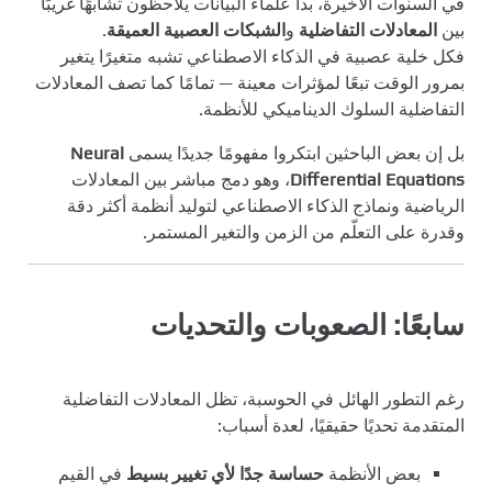
في السنوات الأخيرة، بدأ علماء البيانات يلاحظون تشابهًا غريبًا
بين
المعادلات التفاضلية
و
الشبكات العصبية العميقة
.
فكل خلية عصبية في الذكاء الاصطناعي تشبه متغيرًا يتغير
بمرور الوقت تبعًا لمؤثرات معينة — تمامًا كما تصف المعادلات
التفاضلية السلوك الديناميكي للأنظمة.
بل إن بعض الباحثين ابتكروا مفهومًا جديدًا يسمى
Neural
Differential Equations
، وهو دمج مباشر بين المعادلات
الرياضية ونماذج الذكاء الاصطناعي لتوليد أنظمة أكثر دقة
وقدرة على التعلّم من الزمن والتغير المستمر.
سابعًا: الصعوبات والتحديات
رغم التطور الهائل في الحوسبة، تظل المعادلات التفاضلية
المتقدمة تحديًا حقيقيًا، لعدة أسباب:
بعض الأنظمة
حساسة جدًا لأي تغيير بسيط
في القيم