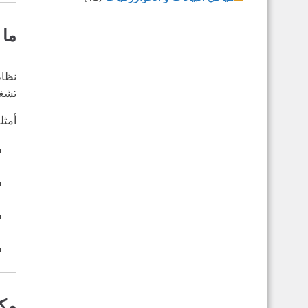
ما 
تشغي
أمثل
مكو