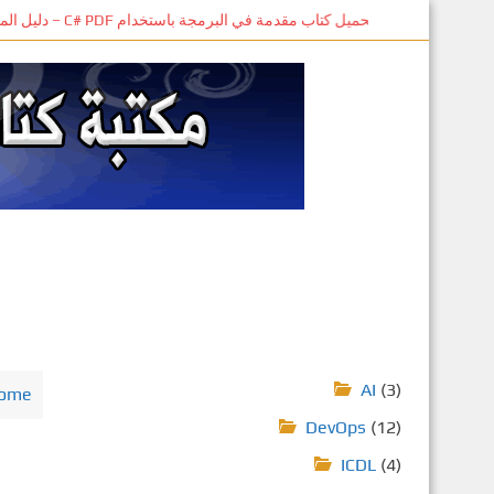
S
تحميل كتاب مقدمة في البرمجة باستخدام C# PDF – دليل المبتدئين للتعلم الذاتي
k
i
p
t
o
m
a
i
n
c
o
n
t
e
AI
(3)
ome
n
DevOps
(12)
t
ICDL
(4)