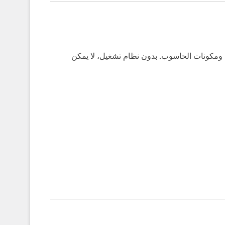
امج وسيط بين المستخدم ومكونات الحاسوب. بدون نظام تشغيل، لا يمكن