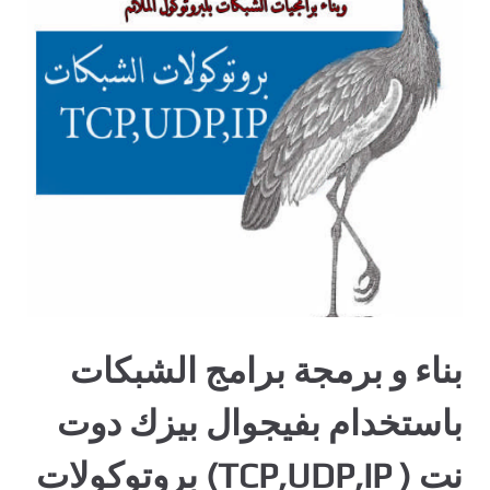
بناء و برمجة برامج الشبكات
باستخدام بفيجوال بيزك دوت
نت ( TCP,UDP,IP) بروتوكولات