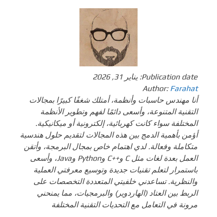
Publication date:
يناير 31, 2026
Author:
Farahat
أنا مهندس حاسبات وأنظمة، أمتلك شغفًا كبيرًا بمجالات
التقنية المتنوعة، وأسعى دائمًا لفهم وتطوير الأنظمة
المختلفة سواء كانت كهربائية، إلكترونية أو ميكانيكية.
أؤمن بأهمية الدمج بين هذه المجالات لتقديم حلول هندسية
متكاملة وفعالة. لدي اهتمام خاص بمجال البرمجة، وأتقن
العمل بعدة لغات مثل C و++C وPython وJava، وأسعى
باستمرار لتعلم تقنيات جديدة وتوسيع معرفتي العملية
والنظرية. تساعدني خلفيتي المتعددة التخصصات على
الربط بين العتاد (الهاردوير) والبرمجيات، مما يمنحني
مرونة في التعامل مع التحديات التقنية المختلفة