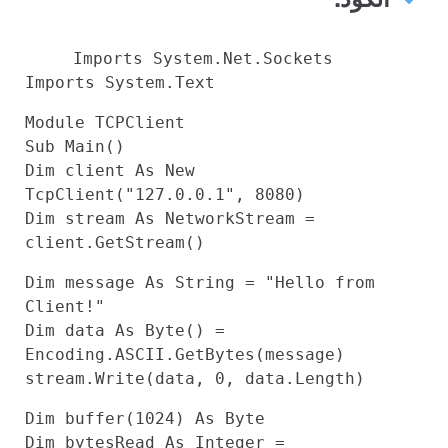
Imports
System.Net.Sockets
Imports
System.
Text
Module
TCPClient
Sub
Main()
Dim
client
As
New
TcpClient(
"127.0.0.1"
,
8080
)
Dim
stream
As
NetworkStream =
client.GetStream()
Dim
message
As
String
=
"Hello from
Client!"
Dim
data
As
Byte
() =
Encoding.ASCII.GetBytes(message)
stream.Write(data,
0
, data.Length)
Dim
buffer(
1024
)
As
Byte
Dim
bytesRead
As
Integer
=