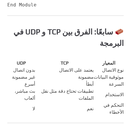
End
Module
سابعًا: الفرق بين TCP و UDP في
البرمجة
المعيار
TCP
UDP
نوع الاتصال
يعتمد على الاتصال
بدون اتصال
موثوقية البيانات
مضمونة
غير مضمونة
السرعة
أبطأ
أسرع
تطبيقات تحتاج دقة مثل نقل
بث مباشر،
الاستخدام
الملفات
ألعاب
التحكم في
نعم
لا
الأخطاء