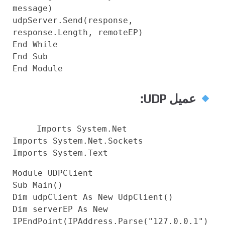
message)
udpServer.Send(response,
response.Length, remoteEP)
End
While
End
Sub
End
Module
عميل UDP:
Imports
System.Net
Imports
System.Net.Sockets
Imports
System.
Text
Module
UDPClient
Sub
Main()
Dim
udpClient
As
New
UdpClient()
Dim
serverEP
As
New
IPEndPoint(IPAddress.Parse(
"127.0.0.1"
)