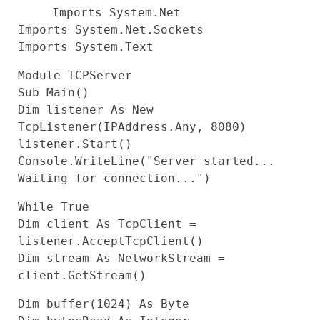
Imports
System.Net
Imports
System.Net.Sockets
Imports
System.
Text
Module
TCPServer
Sub
Main()
Dim
listener
As
New
TcpListener(IPAddress.Any,
8080
)
listener.Start()
Console.WriteLine(
"Server started...
Waiting for connection..."
)
While
True
Dim
client
As
TcpClient =
listener.AcceptTcpClient()
Dim
stream
As
NetworkStream =
client.GetStream()
Dim
buffer(
1024
)
As
Byte