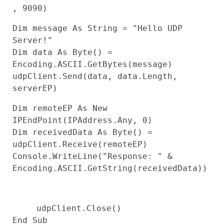
,
9090
)
Dim
message
As
String
=
"Hello UDP
Server!"
Dim
data
As
Byte
() =
Encoding.ASCII.GetBytes(message)
udpClient.Send(data, data.Length,
serverEP)
Dim
remoteEP
As
New
IPEndPoint(IPAddress.Any,
0
)
Dim
receivedData
As
Byte
() =
udpClient.Receive(remoteEP)
Console.WriteLine(
"Response: "
&
Encoding.ASCII.GetString(receivedData))
udpClient.Close()
End
Sub