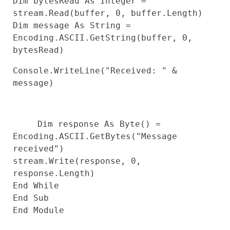
Dim
bytesRead
As
Integer
=
stream.Read(buffer,
0
, buffer.Length)
Dim
message
As
String
=
Encoding.ASCII.GetString(buffer,
0
,
bytesRead)
Console.WriteLine(
"Received: "
&
message)
Dim
response
As
Byte
() =
Encoding.ASCII.GetBytes(
"Message
received"
)
stream.Write(response,
0
,
response.Length)
End
While
End
Sub
End
Module