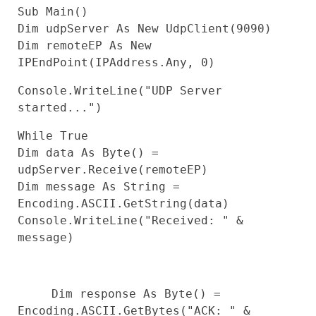
Sub
Main()
Dim
udpServer
As
New
UdpClient(
9090
)
Dim
remoteEP
As
New
IPEndPoint(IPAddress.Any,
0
)
Console.WriteLine(
"UDP Server
started..."
)
While
True
Dim
data
As
Byte
() =
udpServer.Receive(remoteEP)
Dim
message
As
String
=
Encoding.ASCII.GetString(data)
Console.WriteLine(
"Received: "
&
message)
Dim
response
As
Byte
() =
Encoding.ASCII.GetBytes(
"ACK: "
&