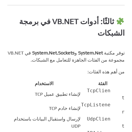
ثالثًا: أدوات VB.NET في برمجة
الشبكات
توفر مكتبة
System.Net
و
System.Net.Sockets
في VB.NET
مجموعة من الفئات الجاهزة للتعامل مع الشبكات.
من أهم هذه الفئات:
الفئة
الاستخدام
TcpClien
لإنشاء تطبيق عميل TCP
t
TcpListene
لإنشاء خادم TCP
r
UdpClien
لإرسال واستقبال البيانات باستخدام
UDP
t