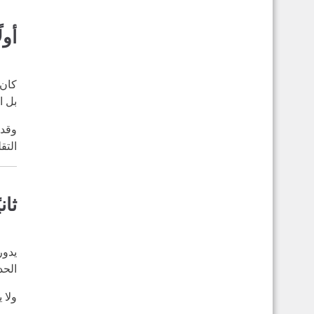
أول
كان 
بل ا
وقد 
التقل
ثان
يدور
الحد
ولا 