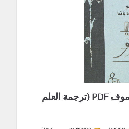
تحميل كتاب قصة الفيزياء – جورج جاموف PDF (ترجمة العلم