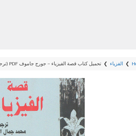
H
❯
الفزياء
❯
تحميل كتاب قصة الفيزياء – جورج جاموف PDF (ترجمة العلم والعلماء)