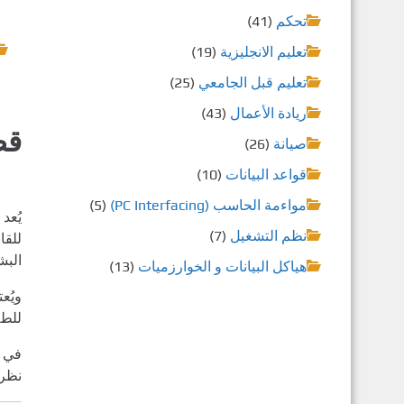
تحكم
(41)
تعليم الانجليزية
(19)
تعليم قبل الجامعي
(25)
ريادة الأعمال
(43)
قص
صيانة
(26)
قواعد البيانات
(10)
مواءمة الحاسب (PC Interfacing)
(5)
يُعد
نظم التشغيل
(7)
للقا
البش
هياكل البيانات و الخوارزميات
(13)
ويُع
للطل
في ه
نظرة