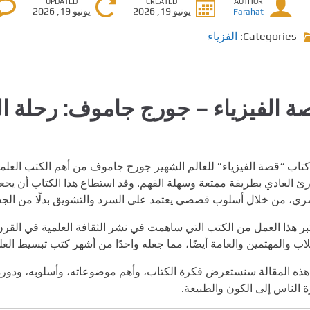
UPDATED
CREATED
AUTHOR
يونيو 19, 2026
يونيو 19, 2026
Farahat
Categories:
الفزياء
ة الفيزياء – جورج جاموف: رحلة ال
 كتاب “قصة الفيزياء” للعالم الشهير جورج جاموف من أهم الكتب العلمي
رئ العادي بطريقة ممتعة وسهلة الفهم. وقد استطاع هذا الكتاب أن يجعل
ري، من خلال أسلوب قصصي يعتمد على السرد والتشويق بدلًا من الجفاف
تبر هذا العمل من الكتب التي ساهمت في نشر الثقافة العلمية في القرن 
اب والمهتمين والعامة أيضًا، مما جعله واحدًا من أشهر كتب تبسيط العل
ذه المقالة سنستعرض فكرة الكتاب، وأهم موضوعاته، وأسلوبه، ودوره 
 الناس إلى الكون والطبيعة.