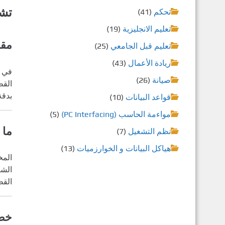
تشغ
تحكم
(41)
تعليم الانجليزية
(19)
مقد
تعليم قبل الجامعي
(25)
ريادة الأعمال
(43)
في ع
صيانة
(26)
بدقة
قواعد البيانات
(10)
مواءمة الحاسب (PC Interfacing)
(5)
ما هي 
نظم التشغيل
(7)
هياكل البيانات و الخوارزميات
(13)
المخ
الشك
القط
خطو