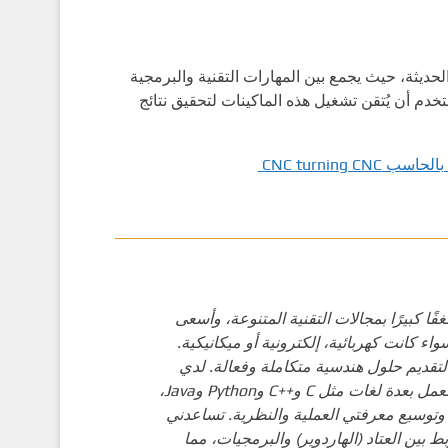
ديثة، حيث يجمع بين المهارات التقنية والبرمجية
دم أن يُتقن تشغيل هذه الماكينات لتحقيق نتائج
CNC turning
ا كبيرًا بمجالات التقنية المتنوعة، وأسعى
واء كانت كهربائية، إلكترونية أو ميكانيكية.
لتقديم حلول هندسية متكاملة وفعالة. لدي
اهتمام خاص بمجال البرمجة، وأتقن العمل بعدة لغات مثل C و++C وPython وJava،
وتوسيع معرفتي العملية والنظرية. تساعدني
بين العتاد (الهاردوير) والبرمجيات، مما