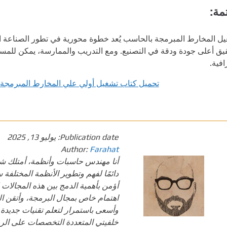
مة:
ل المخارط المبرمجة بالحاسب يُعد خطوة محورية في تطور الصناعة الح
يق أعلى جودة ودقة في التصنيع. ومع التدريب والممارسة، يمكن للمستخ
افية.
تحميل كتاب تشغيل أولي علي المخارط المبرمجة بالحاسب  CNC
Publication date:
يوليو 13, 2025
Author:
Farahat
أنا مهندس حاسبات وأنظمة، أمتلك شغفً
دائمًا لفهم وتطوير الأنظمة المختلفة س
أؤمن بأهمية الدمج بين هذه المجالات 
وأسعى باستمرار لتعلم تقنيات جديدة 
خلفيتي المتعددة التخصصات على الربط 