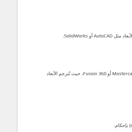
 SolidWorks.
يتم تحويل التصميم إلى تعليمات قابلة للتنفيذ باستخدام برامج مثل Mastercam أو Fusion 360، حيث تُترجم الأبعاد