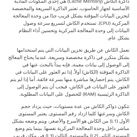
ذاكرة الكاش (Cache Memory) هي إحدى المكونات المادية
الأساسية لجهاز الحاسوب. تعتبر الذاكرة السريعة والمخصصة
لتخزين البيانات المؤقتة بشكل قريب جدًا من وحدة المعالجة
المركزية (CPU). تستخدم الكاش لتسريع سرعة وصول
البيانات إلى وحدة المعالجة المركزية وتحسين أداء النظام
بشكل عام.
تعمل الكاش عن طريق تخزين البيانات التي يتم استخدامها
بشكل متكرر في ذاكرة مخصصة وسريعة. عندما يحتاج المعالج
إلى الوصول إلى بيانات معينة، فإنه يبدأ بالبحث عنها في
الذاكرة المؤقتة (الكاش) أولاً. إذا تم العثور على البيانات في
الكاش، يتم إحضارها مباشرة منها بسرعة فائقة. أما إذا لم يتم
العثور على البيانات في الكاش، فيجب أن يتم الوصول إلى
الذاكرة الرئيسية (RAM) للحصول على البيانات المطلوبة.
تتكون ذواكر الكاش من عدة مستويات، حيث يزداد حجم
الكاش وسرعتها كلما ازداد رقم المستوى. يعتبر المستوى
الأول (L1) من الكاش هو الأسرع والأصغر، ويتم وضعه بشكل
مباشر داخل وحدة المعالجة المركزية نفسها. بينما يتم وضع
المستوى الثاني (L2) والمستوى الثالث (L3) في مكان قريب