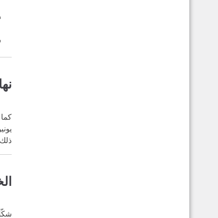
نها
كما 
يونيو 2020، لكن بعض المؤسسات وفرق المجتمع واصلوا تقدي
ذلك.
الخ
شكّ