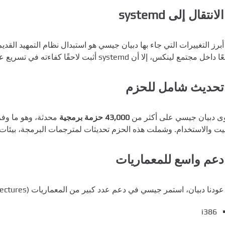
systemd
أبرز التغييرات التي جاء بها دبيان جيسي هو استبدال نظام التمهيد القدي
مجتمع لينكس، إلا أن systemd أثبت لاحقًا كفاءته في تسريع عملية الإقلاع وتبسيط إدارة الخدمات.
ى دبيان جيسي على أكثر من
43,000 حزمة برمجية
محدثة، وهو ما وفر
بيت والاستخدام. وشملت هذه الحزم تحديثات لمترجمات البرمجة، بيئا
ودنا دبيان، استمر جيسي في دعم عدد كبير من المعماريات (architectures) مثل:
i386