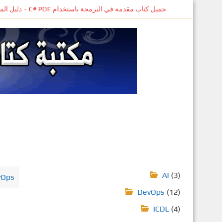
S
تحميل كتاب مقدمة في البرمجة باستخدام C# PDF – دليل المبتدئين للتعلم الذاتي
k
i
p
t
o
m
a
i
n
c
o
n
t
e
AI
(3)
vOps
n
DevOps
(12)
t
ICDL
(4)