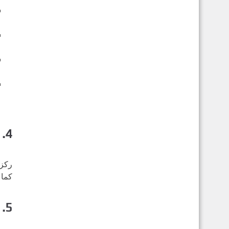
4. تحسينات في الأمان
ركز 
كما 
5. بيئات سطح المكتب