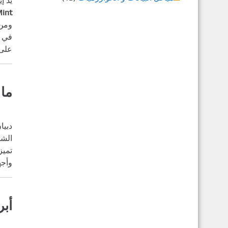
يد إ
int)
ومن 
على 
ما
دبيا
الشهير، حيث أ
تميز
وأجه
أب