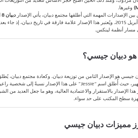
يان مردوك، ومنذ ذلك الحين أصبح حجر الأساس للعديد من التوزيعات ا
M
وغيرها.
بين الإصدارات المهمة التي أطلقها مجتمع دبيان، يأتي الإصدار
دبيان 8 المعروف باسم “جيسي” (Jessie)
في أبريل 2015. ويُعتبر هذا الإصدار علامة فارقة في تاريخ دبيان، إذ
مسار أنظمة لينكس.
 هو دبيان جيسي؟
ن جيسي هو الإصدار الثامن من توزيعة دبيان. وكعادة مجتمع دبيان، ي
ُطلق اسم “Jessie” على هذا الإصدار نسبةً إلى شخصية راعية البقر في الفيلم.
 هذا الإصدار بالاستقرار والاعتمادية العالية، وهو ما جعل العديد من ا
زة سطح المكتب على حد سواء.
رز مميزات دبيان جيسي