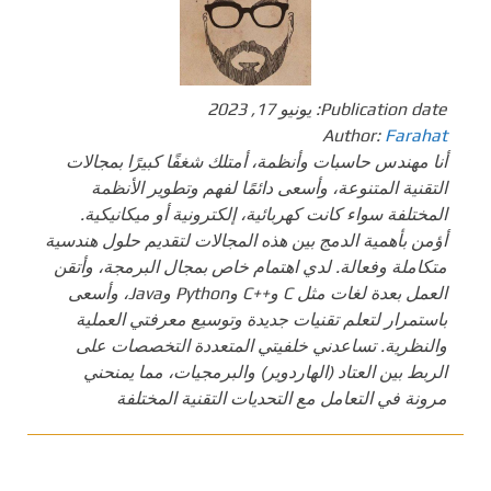
Publication date:
يونيو 17, 2023
Author:
Farahat
أنا مهندس حاسبات وأنظمة، أمتلك شغفًا كبيرًا بمجالات
التقنية المتنوعة، وأسعى دائمًا لفهم وتطوير الأنظمة
المختلفة سواء كانت كهربائية، إلكترونية أو ميكانيكية.
أؤمن بأهمية الدمج بين هذه المجالات لتقديم حلول هندسية
متكاملة وفعالة. لدي اهتمام خاص بمجال البرمجة، وأتقن
العمل بعدة لغات مثل C و++C وPython وJava، وأسعى
باستمرار لتعلم تقنيات جديدة وتوسيع معرفتي العملية
والنظرية. تساعدني خلفيتي المتعددة التخصصات على
الربط بين العتاد (الهاردوير) والبرمجيات، مما يمنحني
مرونة في التعامل مع التحديات التقنية المختلفة