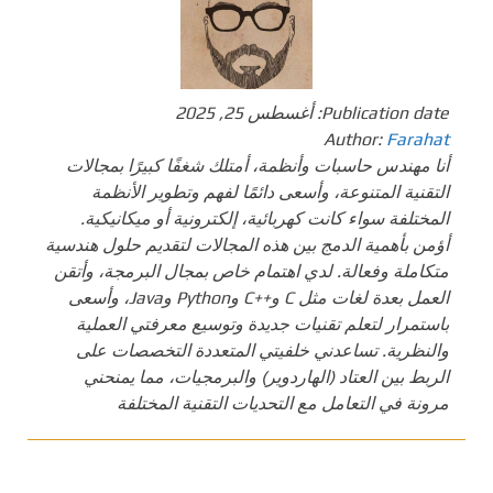
Publication date:
أغسطس 25, 2025
Author:
Farahat
أنا مهندس حاسبات وأنظمة، أمتلك شغفًا كبيرًا بمجالات
التقنية المتنوعة، وأسعى دائمًا لفهم وتطوير الأنظمة
المختلفة سواء كانت كهربائية، إلكترونية أو ميكانيكية.
أؤمن بأهمية الدمج بين هذه المجالات لتقديم حلول هندسية
متكاملة وفعالة. لدي اهتمام خاص بمجال البرمجة، وأتقن
العمل بعدة لغات مثل C و++C وPython وJava، وأسعى
باستمرار لتعلم تقنيات جديدة وتوسيع معرفتي العملية
والنظرية. تساعدني خلفيتي المتعددة التخصصات على
الربط بين العتاد (الهاردوير) والبرمجيات، مما يمنحني
مرونة في التعامل مع التحديات التقنية المختلفة