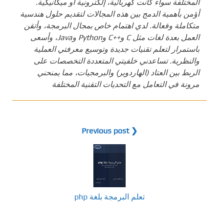
المختلفة سواء كانت كهربائية، إلكترونية أو ميكانيكية.
أؤمن بأهمية الدمج بين هذه المجالات لتقديم حلول هندسية
متكاملة وفعالة. لدي اهتمام خاص بمجال البرمجة، وأتقن
العمل بعدة لغات مثل C و++C وPython وJava، وأسعى
باستمرار لتعلم تقنيات جديدة وتوسيع معرفتي العملية
والنظرية. تساعدني خلفيتي المتعددة التخصصات على
الربط بين العتاد (الهاردوير) والبرمجيات، مما يمنحني
مرونة في التعامل مع التحديات التقنية المختلفة
❮ Previous post
تعلم البرمجة بلغة php