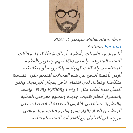
Publication date:
سبتمبر 1, 2025
Author:
Farahat
أنا مهندس حاسبات وأنظمة، أمتلك شغفًا كبيرًا بمجالات
التقنية المتنوعة، وأسعى دائمًا لفهم وتطوير الأنظمة
المختلفة سواء كانت كهربائية، إلكترونية أو ميكانيكية.
أؤمن بأهمية الدمج بين هذه المجالات لتقديم حلول هندسية
متكاملة وفعالة. لدي اهتمام خاص بمجال البرمجة، وأتقن
العمل بعدة لغات مثل C و++C وPython وJava، وأسعى
باستمرار لتعلم تقنيات جديدة وتوسيع معرفتي العملية
والنظرية. تساعدني خلفيتي المتعددة التخصصات على
الربط بين العتاد (الهاردوير) والبرمجيات، مما يمنحني
مرونة في التعامل مع التحديات التقنية المختلفة