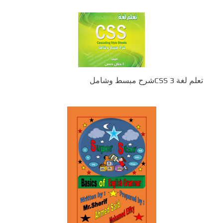
تعلم لغة CSS 3شرح مبسط وشامل