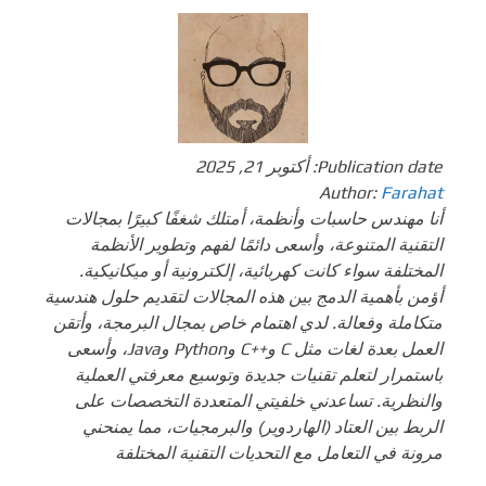
Publication date:
أكتوبر 21, 2025
Author:
Farahat
أنا مهندس حاسبات وأنظمة، أمتلك شغفًا كبيرًا بمجالات
التقنية المتنوعة، وأسعى دائمًا لفهم وتطوير الأنظمة
المختلفة سواء كانت كهربائية، إلكترونية أو ميكانيكية.
أؤمن بأهمية الدمج بين هذه المجالات لتقديم حلول هندسية
متكاملة وفعالة. لدي اهتمام خاص بمجال البرمجة، وأتقن
العمل بعدة لغات مثل C و++C وPython وJava، وأسعى
باستمرار لتعلم تقنيات جديدة وتوسيع معرفتي العملية
والنظرية. تساعدني خلفيتي المتعددة التخصصات على
الربط بين العتاد (الهاردوير) والبرمجيات، مما يمنحني
مرونة في التعامل مع التحديات التقنية المختلفة