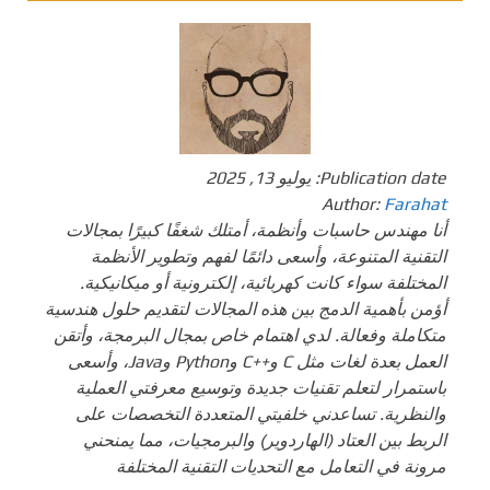
Publication date:
يوليو 13, 2025
Author:
Farahat
أنا مهندس حاسبات وأنظمة، أمتلك شغفًا كبيرًا بمجالات
التقنية المتنوعة، وأسعى دائمًا لفهم وتطوير الأنظمة
المختلفة سواء كانت كهربائية، إلكترونية أو ميكانيكية.
أؤمن بأهمية الدمج بين هذه المجالات لتقديم حلول هندسية
متكاملة وفعالة. لدي اهتمام خاص بمجال البرمجة، وأتقن
العمل بعدة لغات مثل C و++C وPython وJava، وأسعى
باستمرار لتعلم تقنيات جديدة وتوسيع معرفتي العملية
والنظرية. تساعدني خلفيتي المتعددة التخصصات على
الربط بين العتاد (الهاردوير) والبرمجيات، مما يمنحني
مرونة في التعامل مع التحديات التقنية المختلفة