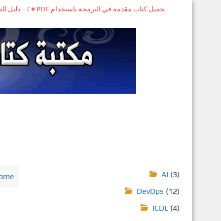
S
تحميل كتاب مقدمة في البرمجة باستخدام C# PDF – دليل المبتدئين للتعلم الذاتي
k
i
p
t
o
m
a
i
n
c
o
n
t
e
AI
(3)
ome
n
DevOps
(12)
t
ICDL
(4)