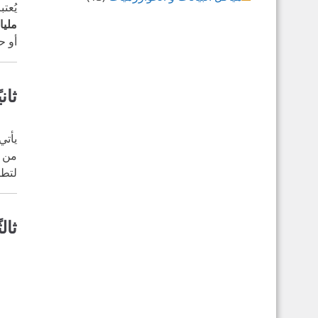
يُعت
مليا
أو ح
ثان
يأتي
من
لتطو
ثال