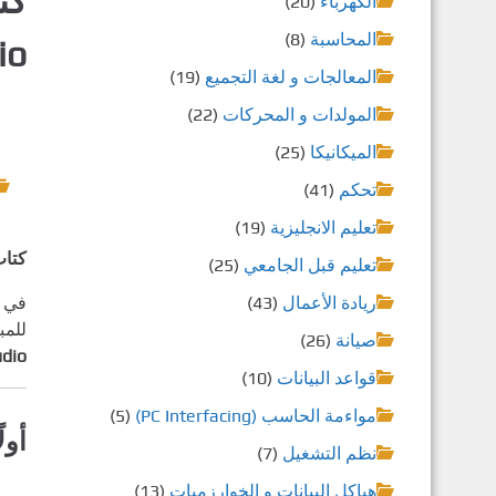
الكهرباء
(20)
المحاسبة
(8)
io
المعالجات و لغة التجميع
(19)
المولدات و المحركات
(22)
الميكانيكا
(25)
تحكم
(41)
تعليم الانجليزية
(19)
كتاب “ت
تعليم قبل الجامعي
(25)
ريادة الأعمال
(43)
في 
للمب
صيانة
(26)
dio”
قواعد البيانات
(10)
مواءمة الحاسب (PC Interfacing)
(5)
أول
نظم التشغيل
(7)
هياكل البيانات و الخوارزميات
(13)