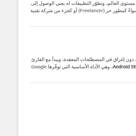
ى مستوى العالم، وتطوّر التطبيقات له يعني الوصول إلى
. كما أن سوق التطبيقات مفتوح لمن يمتلك المهارة، سواءً كمطور حر (Freelancer) أو كجزء من شركة تقنية
 دون إغراق في المصطلحات المعقدة، ويبدأ مع القارئ
Android St
، وهي الأداة الأساسية التي توفّرها Google