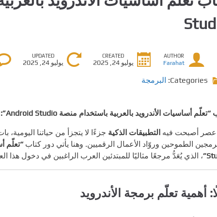
Stud
UPDATED
CREATED
AUTHOR
يوليو 24, 2025
يوليو 24, 2025
Farahat
Categories:
البرمجة
علّم أساسيات الأندرويد بالعربية باستخدام منصة Android Studio”: بوابتك إلى عالم التطبيقات الذكية
عصر أصبحت فيه
التطبيقات الذكية
جزءًا لا يتجزأ من حياتنا اليومية، بات
رمجين الطموحين وروّاد الأعمال الرقميين. وهنا يأتي دور كتاب
Stu
، الذي يُعَدُّ مرجعًا مثاليًا للمبتدئين العرب الراغبين في دخول هذا 
ًا: أهمية تعلّم برمجة الأندرويد