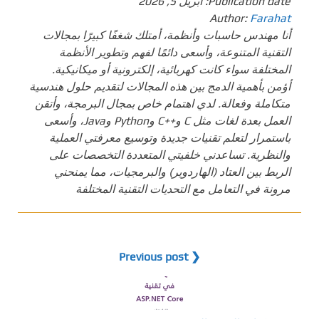
Publication date:
أبريل 5, 2026
Author:
Farahat
أنا مهندس حاسبات وأنظمة، أمتلك شغفًا كبيرًا بمجالات
التقنية المتنوعة، وأسعى دائمًا لفهم وتطوير الأنظمة
المختلفة سواء كانت كهربائية، إلكترونية أو ميكانيكية.
أؤمن بأهمية الدمج بين هذه المجالات لتقديم حلول هندسية
متكاملة وفعالة. لدي اهتمام خاص بمجال البرمجة، وأتقن
العمل بعدة لغات مثل C و++C وPython وJava، وأسعى
باستمرار لتعلم تقنيات جديدة وتوسيع معرفتي العملية
والنظرية. تساعدني خلفيتي المتعددة التخصصات على
الربط بين العتاد (الهاردوير) والبرمجيات، مما يمنحني
مرونة في التعامل مع التحديات التقنية المختلفة
❮ Previous post