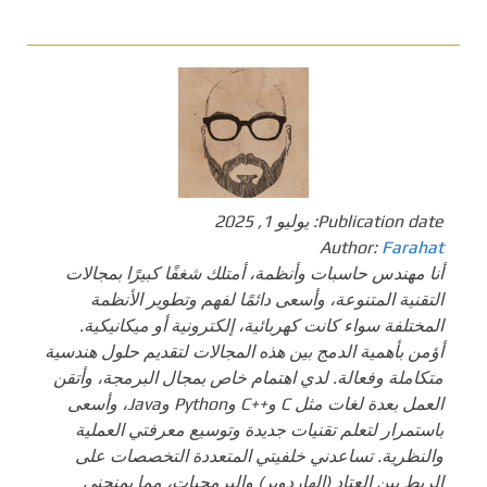
Publication date:
يوليو 1, 2025
Author:
Farahat
أنا مهندس حاسبات وأنظمة، أمتلك شغفًا كبيرًا بمجالات
التقنية المتنوعة، وأسعى دائمًا لفهم وتطوير الأنظمة
المختلفة سواء كانت كهربائية، إلكترونية أو ميكانيكية.
أؤمن بأهمية الدمج بين هذه المجالات لتقديم حلول هندسية
متكاملة وفعالة. لدي اهتمام خاص بمجال البرمجة، وأتقن
العمل بعدة لغات مثل C و++C وPython وJava، وأسعى
باستمرار لتعلم تقنيات جديدة وتوسيع معرفتي العملية
والنظرية. تساعدني خلفيتي المتعددة التخصصات على
الربط بين العتاد (الهاردوير) والبرمجيات، مما يمنحني