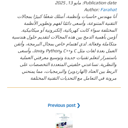
Publication date:
مايو 13, 2025
Author:
Farahat
أنا مهندس حاسبات وأنظمة، أمتلك شغفًا كبيرًا بمجالات
التقنية المتنوعة، وأسعى دائمًا لفهم وتطوير الأنظمة
المختلفة سواء كانت كهربائية، إلكترونية أو ميكانيكية.
أؤمن بأهمية الدمج بين هذه المجالات لتقديم حلول هندسية
متكاملة وفعالة. لدي اهتمام خاص بمجال البرمجة، وأتقن
العمل بعدة لغات مثل C و++C وPython وJava، وأسعى
باستمرار لتعلم تقنيات جديدة وتوسيع معرفتي العملية
والنظرية. تساعدني خلفيتي المتعددة التخصصات على
الربط بين العتاد (الهاردوير) والبرمجيات، مما يمنحني
مرونة في التعامل مع التحديات التقنية المختلفة
❮ Previous post