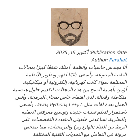
Publication date:
أكتوبر 16, 2025
Author:
Farahat
أنا مهندس حاسبات وأنظمة، أمتلك شغفًا كبيرًا بمجالات
التقنية المتنوعة، وأسعى دائمًا لفهم وتطوير الأنظمة
المختلفة سواء كانت كهربائية، إلكترونية أو ميكانيكية.
أؤمن بأهمية الدمج بين هذه المجالات لتقديم حلول هندسية
متكاملة وفعالة. لدي اهتمام خاص بمجال البرمجة، وأتقن
العمل بعدة لغات مثل C و++C وPython وJava، وأسعى
باستمرار لتعلم تقنيات جديدة وتوسيع معرفتي العملية
والنظرية. تساعدني خلفيتي المتعددة التخصصات على
الربط بين العتاد (الهاردوير) والبرمجيات، مما يمنحني
مرونة في التعامل مع التحديات التقنية المختلفة