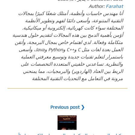
Author:
Farahat
أنا مهندس حاسبات وأنظمة، أمتلك شغفًا كبيرًا بمجالات
التقنية المتنوعة، وأسعى دائمًا لفهم وتطوير الأنظمة
المختلفة سواء كانت كهربائية، إلكترونية أو ميكانيكية.
أؤمن بأهمية الدمج بين هذه المجالات لتقديم حلول هندسية
متكاملة وفعالة. لدي اهتمام خاص بمجال البرمجة، وأتقن
العمل بعدة لغات مثل C و++C وPython وJava، وأسعى
باستمرار لتعلم تقنيات جديدة وتوسيع معرفتي العملية
والنظرية. تساعدني خلفيتي المتعددة التخصصات على
الربط بين العتاد (الهاردوير) والبرمجيات، مما يمنحني
مرونة في التعامل مع التحديات التقنية المختلفة
❮ Previous post