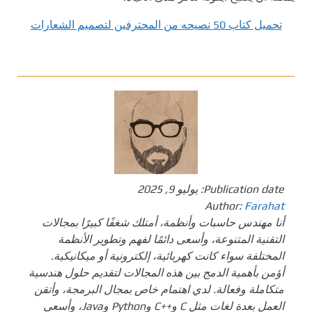
تحميل كتاب 50 نصيحه من المحترفين لتصميم الشعارات
Publication date:
يوليو 9, 2025
Author:
Farahat
أنا مهندس حاسبات وأنظمة، أمتلك شغفًا كبيرًا بمجالات
التقنية المتنوعة، وأسعى دائمًا لفهم وتطوير الأنظمة
المختلفة سواء كانت كهربائية، إلكترونية أو ميكانيكية.
أؤمن بأهمية الدمج بين هذه المجالات لتقديم حلول هندسية
متكاملة وفعالة. لدي اهتمام خاص بمجال البرمجة، وأتقن
العمل بعدة لغات مثل C و++C وPython وJava، وأسعى