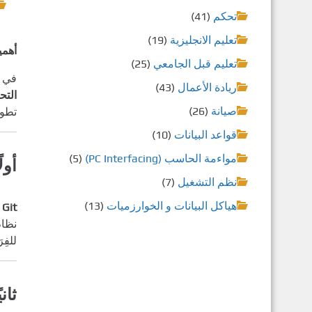
تحكم
(41)
تعليم الانجليزية
(19)
أهمية أداة Git: السيطرة ا
تعليم قبل الجامعي
(25)
في ع
ريادة الأعمال
(43)
التحكم
صيانة
(26)
تطوي
قواعد البيانات
(10)
مواءمة الحاسب (PC Interfacing)
(5)
أولً
نظم التشغيل
(7)
هياكل البيانات و الخوارزميات
(13)
Git
ه
للفِ
ثانيًا: لما