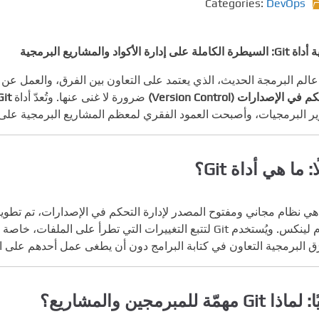
Categories:
DevOps
لكاملة على إدارة الأكواد والمشاريع البرمجية
الم البرمجة الحديث، الذي يعتمد على التعاون بين الفرق، والعمل عن ب
 في الإصدارات (Version Control)
ضرورة لا غنى عنها. وتُعدّ أداة
Git
ر البرمجيات، وأصبحت العمود الفقري لمعظم المشاريع البرمجية على
ا: ما هي أداة Git؟
ي نظام مجاني ومفتوح المصدر لإدارة التحكم في الإصدارات، تم تطويره عام 2005
رَق البرمجية التعاون في كتابة البرامج دون أن يطغى عمل أحدهم على ال
ذا Git مهمّة للمبرمجين والمشاريع؟