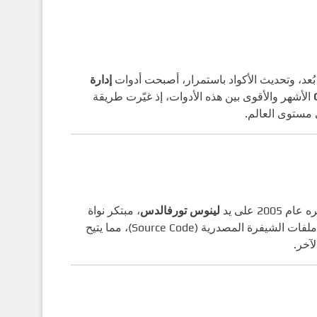
ُعد، وتحديث الأكواد باستمرار، أصبحت أدوات
إدارة
الأشهر والأقوى بين هذه الأدوات، إذ غيّرت طريقة
 مستوى العالم.
 على يد
لينوس تورفالدس
، مبتكر نواة
نظام لينكس. ويُستخدم Git لتتبع التغييرات التي تطرأ على الملفات، خاصة ملفات الشيفرة المصدرية (Source Code)، مما يتيح
آخر.