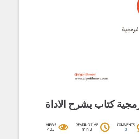
VIEWS
READING TIME
COMMENTS
403
3 min
0